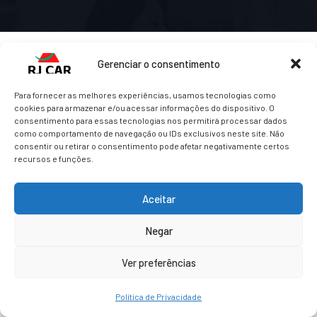
Gerenciar o consentimento
Para fornecer as melhores experiências, usamos tecnologias como
cookies para armazenar e/ou acessar informações do dispositivo. O
consentimento para essas tecnologias nos permitirá processar dados
como comportamento de navegação ou IDs exclusivos neste site. Não
consentir ou retirar o consentimento pode afetar negativamente certos
recursos e funções.
Deixe Um Comentário
Você precisa fazer o
login
para publicar um comentário.
Aceitar
Negar
Ver preferências
RJ Car CNH é orgulhosamente mantido com
WordPress
Política de Privacidade