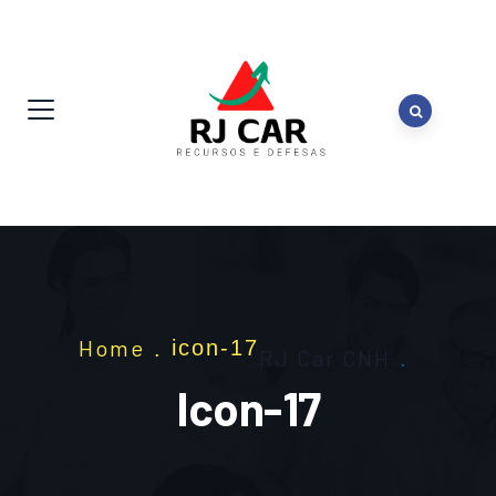
Home
icon-17
.
RJ Car CNH
.
Icon-17